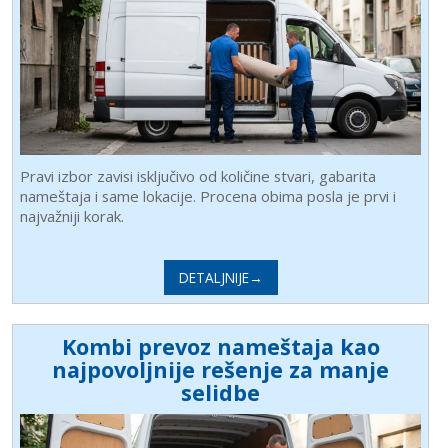
Pravi izbor zavisi isključivo od količine stvari, gabarita
nameštaja i same lokacije. Procena obima posla je prvi i
najvažniji korak.
DETALJNIJE→
Kombi prevoz nameštaja kao
najpovoljnije rešenje za manje
selidbe