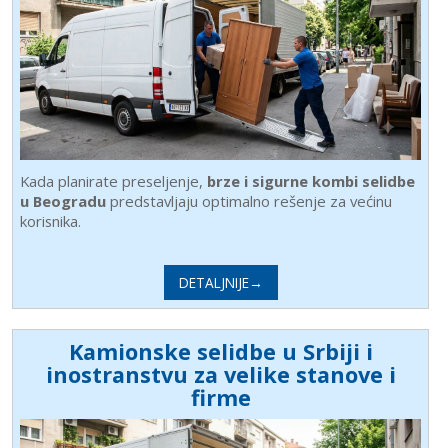
Kada planirate preseljenje,
brze i sigurne kombi selidbe
u Beogradu
predstavljaju optimalno rešenje za većinu
korisnika.
DETALJNIJE→
Kamionske selidbe u Srbiji i
inostranstvu za velike stanove i
firme