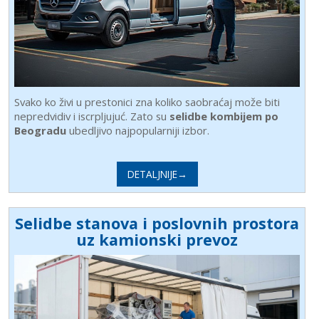
Svako ko živi u prestonici zna koliko saobraćaj može biti
nepredvidiv i iscrpljujuć. Zato su
selidbe kombijem po
Beogradu
ubedljivo najpopularniji izbor.
DETALJNIJE→
Selidbe stanova i poslovnih prostora
uz kamionski prevoz