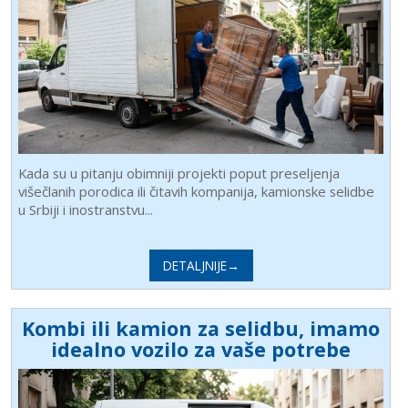
Kada su u pitanju obimniji projekti poput preseljenja
višečlanih porodica ili čitavih kompanija, kamionske selidbe
u Srbiji i inostranstvu...
DETALJNIJE→
Kombi ili kamion za selidbu, imamo
idealno vozilo za vaše potrebe