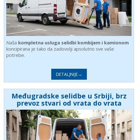
Naša
kompletna usluga selidbi kombijem i kamionom
koncipirana je tako da zadovolji apsolutno sve vaše
potrebe.
DETALJNIJE→
Međugradske selidbe u Srbiji, brz
prevoz stvari od vrata do vrata