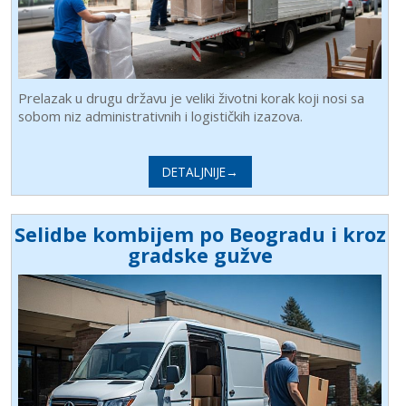
Prelazak u drugu državu je veliki životni korak koji nosi sa
sobom niz administrativnih i logističkih izazova.
DETALJNIJE→
Selidbe kombijem po Beogradu i kroz
gradske gužve