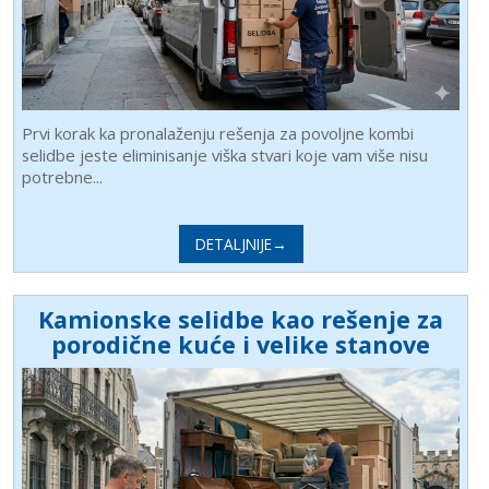
Prvi korak ka pronalaženju rešenja za povoljne kombi
selidbe jeste eliminisanje viška stvari koje vam više nisu
potrebne...
DETALJNIJE→
Kamionske selidbe kao rešenje za
porodične kuće i velike stanove